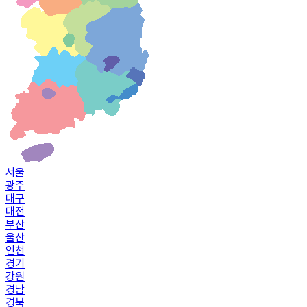
서울
광주
대구
대전
부산
울산
인천
경기
강원
경남
경북